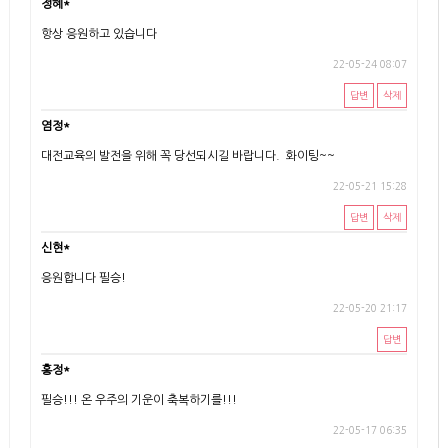
정혜*
항상 응원하고 있습니다
22-05-24 08:07
답변
삭제
염정*
대전교육의 발전을 위해 꼭 당선되시길 바랍니다. 화이팅~~
22-05-21 15:28
답변
삭제
신현*
응원합니다 필승!
22-05-20 21:17
답변
홍정*
필승!!! 온 우주의 기운이 축복하기를!!!
22-05-17 06:35