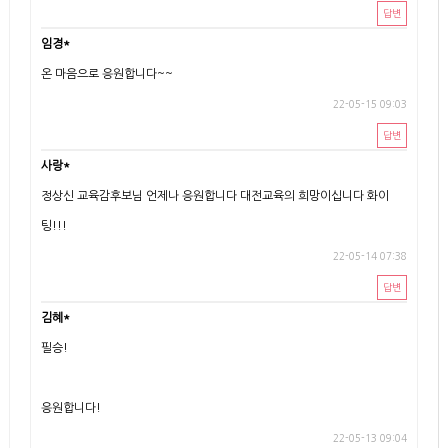
답변
임경*
온 마음으로 응원합니다~~
22-05-15 09:03
답변
사랑*
정상신 교육감후보님 언제나 응원합니다 대전교육의 희망이십니다 화이
팅!!!
22-05-14 07:38
답변
김혜*
필승!
응원합니다!
22-05-13 09:04