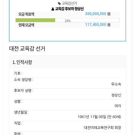
교육감선거
교육감 후보자 정상신
모금 목표액
500,000,000
원
23%
현재 모금액
117,400,000
원
대전 교육감 선거
1. 인적사항
기호 :
소속 정당명 :
무소속
후보자 성명 :
정상신
성별 :
여자
생년월일 :
1961년 11월 08일 (만 60세)
직업 :
대전미래교육연구회 회장
학력 :