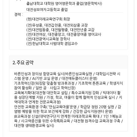
충남대학교 대학원 영어영문학과 졸업(영문학박사)
대전성모여자고등학교 졸업
경력 :
(현)대전미래교육연구회 회장
(전)유성중, 대전갑천중, 대전외삼중 교장
(전)대전법동중, 대전월평중, 대전만년중 교감
(전)대전여상, 대전중앙고, 대전중앙여중 영어교사
(전)대전광역시교육청 장학사
(전)한남대학교 사범대학 겸임교수
2. 주요 공약
바른인성과 창의성 함양교육 실시(바른인성교육실현 / 대학입시전략 시
스템 운영 / AI기반 교실 운영 / 대전에듀클러스터 운영)
기초학력신장(워킹맘 맞춤형 방과후과정 / 기초학력 튼튼교육 / 학생자치
참여 활성화 / 일반 공ㆍ사립고 학력신장)
교육복지확대(대전형 대안학교 설립 / 특수교육지원 강화 / 빅데이터 활
용 성장단계별 지원 / 가정, 학교, 마을이 함께 협력적 인성교육 실시 / 지
역대학과 연계한 전문교육과정)
안전한 교육환경 구축( ‘안심교육마을’운영 / 학급당 정원 20명 실현 / 감
염병 예방을 위한 학교 보건체제 강화 / 건강한 급식지원센터 운영)
IB교육과정 신설(대덕연구단지 연계한 미래과학교육 확대 / 1인 1예능교
육 / 사고력증진을 위한 수학특화교육 / 대전형 원격수업 교육과정 구축 /
대전형 생태환경교육 실시)