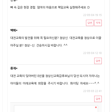
안병*
뼈 속 깊은 현장 경험. 엄마의 마음으로 책임교육 실현해주세요 :D
22-05-04 19:15
답변
삭제
백해*
대전교육의 발전을 위해 꼭 필요하신분? 정상신. 대전교육을 정상으로 이끌
어주실 분? 정상~신. 건승하시길 바랍니다. ^^
22-05-04 12:10
답변
류재*
대전 교육의 잊어버린 8년을 정상신교육감후보님이 당선 되시어 자라나는
아이들의 미래교육에 희망을 주시기 바랍니다. 화이팅 하세요~~~^.^
22-05-03 22:41
답변