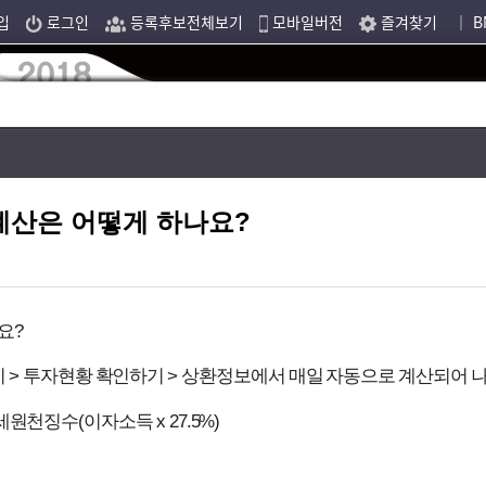
입
로그인
등록후보전체보기
모바일버전
즐겨찾기
｜ B
계산은 어떻게 하나요?
?
요
>
>
지
투자현황 확인하기
상환정보에서 매일 자동으로 계산되어 
(
x 27.5%)
세원천징수
이자소득