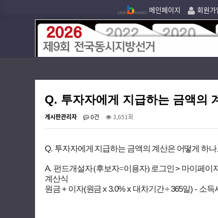
메인페이지
회원가
Q. 투자자에게 지급하는 금액의 
게시판관리자
0건
3,651회
Q.
투자자에게 지급하는 금액의 계산은 어떻게 하나
A.
>
펀드개설자 (후보자=이용자) 로그인
마이페이
계산식
+
(
x 3.0% x
÷ 365
) -
원금
이자
원금
대차기간
일
소득